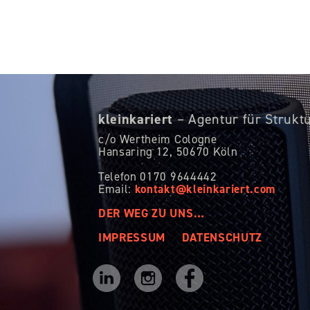
kleinkariert
– Agentur für Strukt
c/o Wertheim Cologne
Hansaring 12,
50670 Köln
Telefon 0170 9644442
kontakt@kleinkariert.com
Email:
DER WEG ZU UNS…
IMPRESSUM
DATENSCHUTZ