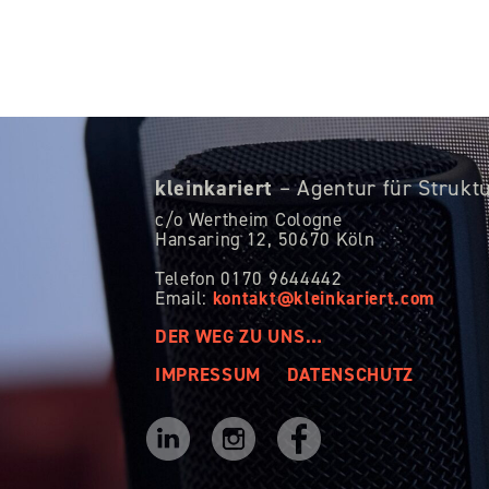
kleinkariert
– Agentur für Strukt
c/o Wertheim Cologne
Hansaring 12,
50670 Köln
Telefon 0170 9644442
kontakt@kleinkariert.com
Email:
DER WEG ZU UNS…
IMPRESSUM
DATENSCHUTZ