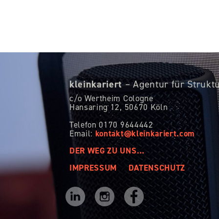
kleinkariert
– Agentur für Strukt
c/o Wertheim Cologne
Hansaring 12,
50670 Köln
Telefon 0170 9644442
kontakt@kleinkariert.com
Email:
DER WEG ZU UNS…
IMPRESSUM
DATENSCHUTZ