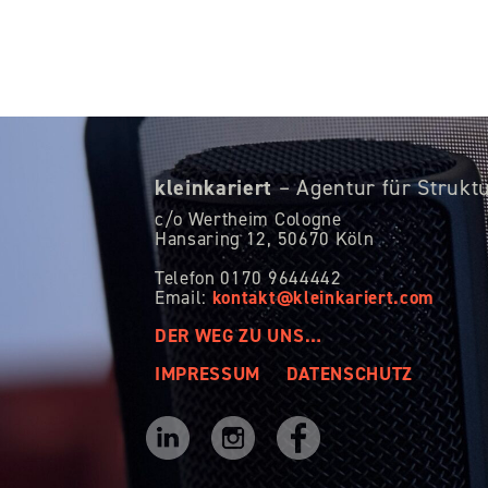
kleinkariert
– Agentur für Strukt
c/o Wertheim Cologne
Hansaring 12,
50670 Köln
Telefon 0170 9644442
kontakt@kleinkariert.com
Email:
DER WEG ZU UNS…
IMPRESSUM
DATENSCHUTZ