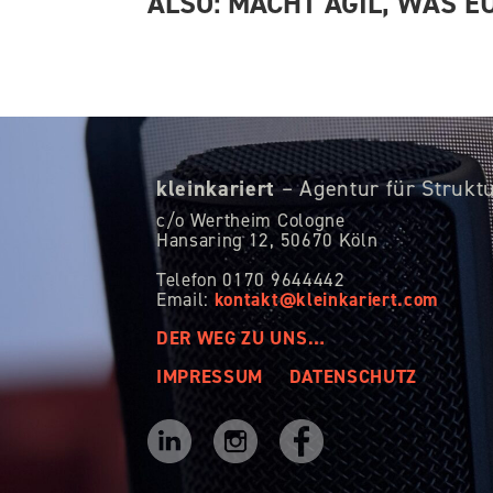
ALSO: MACHT AGIL, WAS E
kleinkariert
– Agentur für Strukt
c/o Wertheim Cologne
Hansaring 12,
50670 Köln
Telefon 0170 9644442
kontakt@kleinkariert.com
Email:
DER WEG ZU UNS…
IMPRESSUM
DATENSCHUTZ