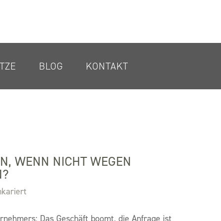
TZE
BLOG
KONTAKT
UN, WENN NICHT WEGEN
N?
nkariert
rnehmers: Das Geschäft boomt, die Anfrage ist