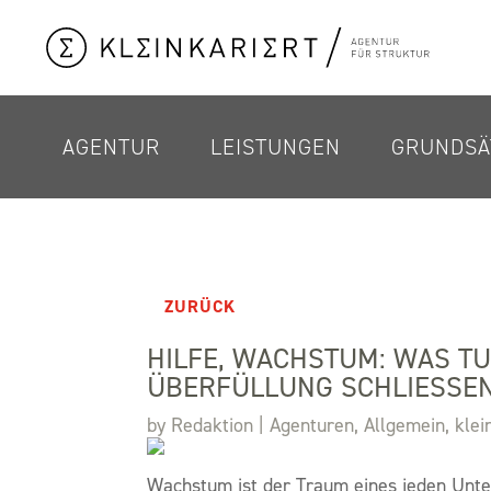
AGENTUR
LEISTUNGEN
GRUNDSÄ
ZURÜCK
HILFE, WACHSTUM: WAS T
ÜBERFÜLLUNG SCHLIESSE
by
Redaktion
|
Agenturen
,
Allgemein
,
klei
Wachstum ist der Traum eines jeden Unte