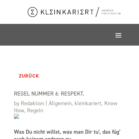
ZURÜCK
REGEL NUMMER 6: RESPEKT.
by
Redaktion
|
Allgemein
,
kleinkariert
,
Know
How
,
Regeln
Was Du nicht willst, was man Dir tu’, das füg’
auch keinem anderen zu.