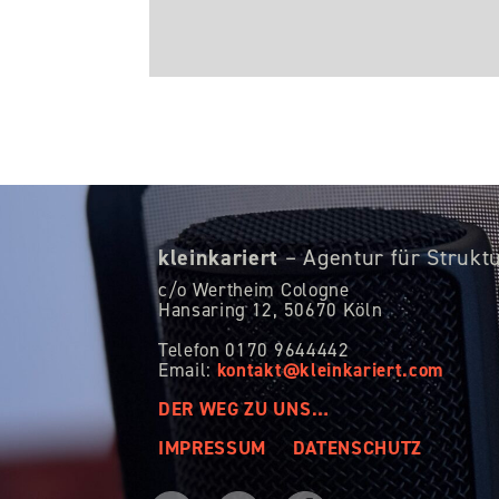
kleinkariert
– Agentur für Strukt
c/o Wertheim Cologne
Hansaring 12,
50670 Köln
Telefon 0170 9644442
kontakt@kleinkariert.com
Email:
DER WEG ZU UNS…
IMPRESSUM
DATENSCHUTZ